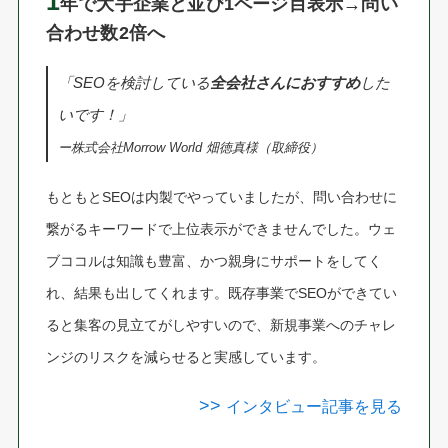
1
年で大手企業と並び1ページ目表示→問い
合わせ数2倍へ
「SEOを検討している
全会社さんにおすすめ
した
いです！」
ー株式会社Morrow World 畑徳真様（取締役）
もともとSEOは内製でやっていましたが、問い合わせに
繋がるキーワードで上位表示ができませんでした。ウェ
ブココルは知識も豊富、かつ親身にサポートをしてく
れ、結果も出してくれます。既存事業でSEOができてい
ると集客の見立てがしやすいので、新規事業へのチャレ
ンジのリスクを減らせると実感しています。
>>
インタビュー記事を見る