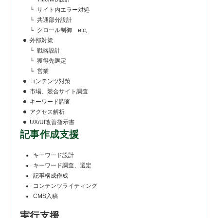
サイト内エラー対処
共通部分設計
クロール制御 etc,
外部対策
戦略設計
獲得先選定
営業
コンテンツ対策
市場、競合サイト調査
キーワード調査
アクセス解析
UX/UI改善指示書
記事作成支援
キーワード設計
キーワード調査、選定
記事構成作成
コンテンツライティング
CMS入稿
実行支援