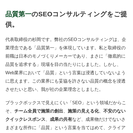
品質第一
のSEOコンサルティングをご提
供。
代表取締役の杉岡です。弊社のSEOコンサルティングは、企
業理念である「品質第一」を体現しています。私と取締役の
前職は日本のモノづくりメーカーであり、まさに「徹底的に
品質を追求する」現場を目の当たりにしました。しかし、
Web業界において「品質」という言葉は浸透していないよう
に思えます。この業界にも妥協を許さない品質の概念を浸透
させたいと思い、我が社の企業理念としました。
ブラックボックスで見えにくい「SEO」という領域だからこ
そ、
チーム全員で施策の創出
、
施策の見える化
、
不安のない
クイックレスポンス
、
成果の共有
など、成果物だけでないさ
まざまな所作に「品質」という言葉を当てはめて、クライア