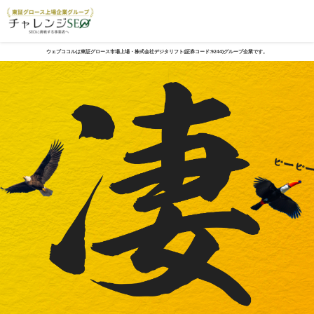
ウェブココルは東証グロース市場上場・株式会社デジタリフト(証券コード:9244)グループ企業です。