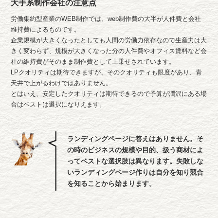
大手系制作会社の注意点
労働集約型産業のWEB制作では、web制作費の大半が人件費と会社
維持費によるものです。
企業規模が大きくなったとしても人間の労働力依存なので生産力は大
きく変わらず、規模が大きくなった分の人件費やオフィス賃料など会
社の維持費がそのまま制作費として上乗せされています。
LPクオリティは期待できますが、そのクオリティも限度があり、青
天井で上がるわけではありません。
とはいえ、安定したクオリティは期待できるので予算が潤沢にある場
合はベストは選択になりえます。
ランディングページに答えはありません。そ
の時のビジネスの規模や目的、扱う商材によ
ってベストな選択肢は異なります。失敗しな
いランディングページ作りは自分を知り競合
を知ることから始まります。