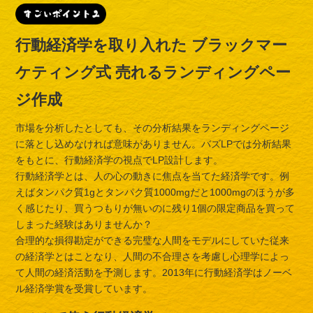
行動経済学を取り入れた
ブラックマー
ケティング式
売れるランディングペー
ジ作成
市場を分析したとしても、その分析結果をランディングページ
に落とし込めなければ意味がありません。バズLPでは分析結果
をもとに、行動経済学の視点でLP設計します。
行動経済学とは、人の心の動きに焦点を当てた経済学です。例
えばタンパク質1gとタンパク質1000mgだと1000mgのほうが多
く感じたり、買うつもりが無いのに残り1個の限定商品を買って
しまった経験はありませんか？
合理的な損得勘定ができる完璧な人間をモデルにしていた従来
の経済学とはことなり、人間の不合理さを考慮し心理学によっ
て人間の経済活動を予測します。2013年に行動経済学はノーベ
ル経済学賞を受賞しています。