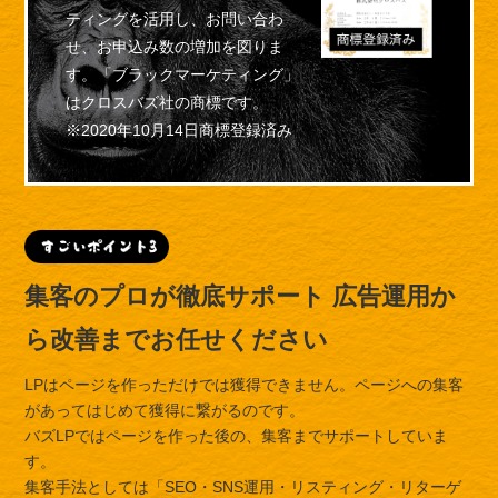
ティングを活用し、お問い合わ
せ、お申込み数の増加を図りま
す。「ブラックマーケティング」
はクロスバズ社の商標です。
※2020年10月14日商標登録済み
集客のプロが徹底サポート
広告運用か
ら改善までお任せください
LPはページを作っただけでは獲得できません。ページへの集客
があってはじめて獲得に繋がるのです。
バズLPではページを作った後の、集客までサポートしていま
す。
集客手法としては「SEO・SNS運用・リスティング・リターゲ