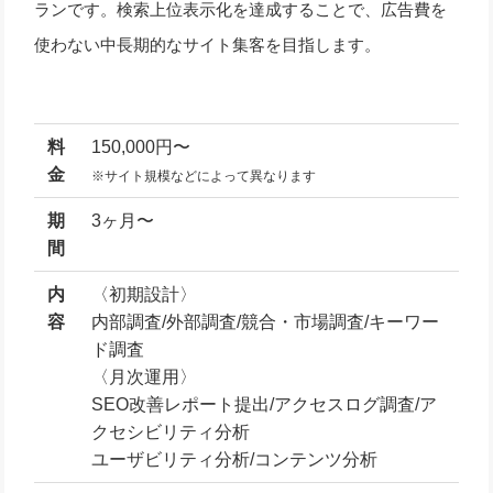
ランです。検索上位表示化を達成することで、広告費を
使わない中長期的なサイト集客を目指します。
料
150,000円〜
金
※サイト規模などによって異なります
期
3ヶ月〜
間
内
〈初期設計〉
容
内部調査/外部調査/競合・市場調査/キーワー
ド調査
〈月次運用〉
SEO改善レポート提出/アクセスログ調査/ア
クセシビリティ分析
ユーザビリティ分析/コンテンツ分析