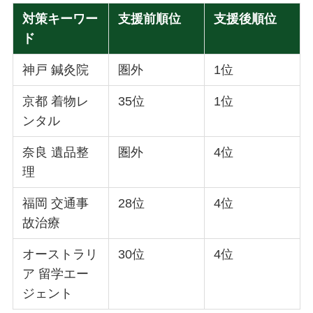
対策キーワー
支援前順位
支援後順位
ド
神戸 鍼灸院
圏外
1位
京都 着物レ
35位
1位
ンタル
奈良 遺品整
圏外
4位
理
福岡 交通事
28位
4位
故治療
オーストラリ
30位
4位
ア 留学エー
ジェント