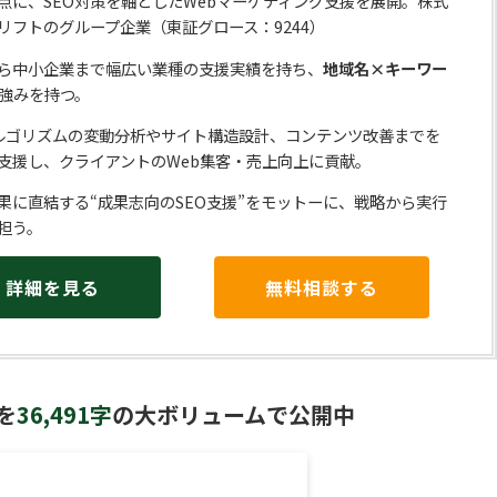
点に、SEO対策を軸としたWebマーケティング支援を展開。株式
リフトのグループ企業（東証グロース：9244）
ら中小企業まで幅広い業種の支援実績を持ち、
地域名×キーワー
強みを持つ。
eアルゴリズムの変動分析やサイト構造設計、コンテンツ改善までを
支援し、クライアントのWeb集客・売上向上に貢献。
果に直結する“成果志向のSEO支援”をモットーに、戦略から実行
担う。
詳細を見る
無料相談する
を
36,491字
の大ボリュームで公開中