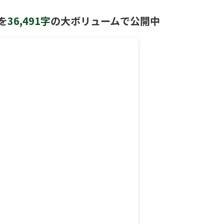
を
36,491字
の大ボリュームで公開中