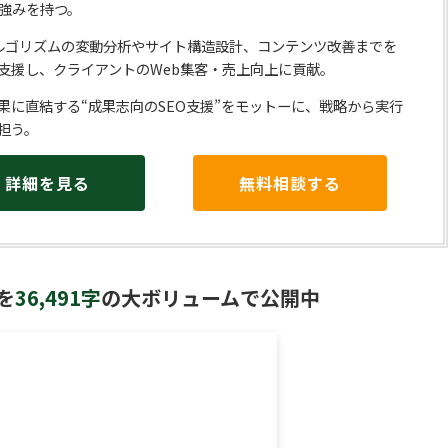
強みを持つ。
eアルゴリズムの変動分析やサイト構造設計、コンテンツ改善までを
支援し、クライアントのWeb集客・売上向上に貢献。
果に直結する“成果志向のSEO支援”をモットーに、戦略から実行
担う。
詳細を見る
無料相談する
を
36,491字
の大ボリュームで公開中