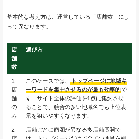
基本的な考え方は、運営している「店舗数」によ
って異なります。
店
選び方
舗
数
1
このケースでは、
トップページに地域キ
店
ーワードを集中させるのが最も効率的
で
舗
す。サイト全体の評価を1点に集約させ
の
ることで、競合の多い地域名でも上位表
み
示を狙いやすくなります。
2
店舗ごとに商圏が異なる多店舗展開で
店
は、トップページだけで全ての地域を網